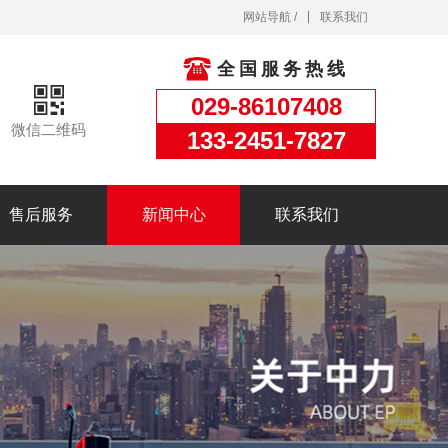
网站导航
/
联系我们
全国服务热线
029-86107408
微信二维码
133-2451-7827
售后服务
新闻中心
联系我们