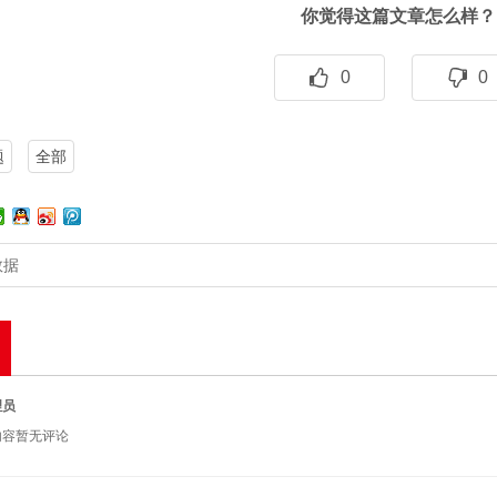
你觉得这篇文章怎么样？
0
0
题
全部
数据
理员
内容暂无评论