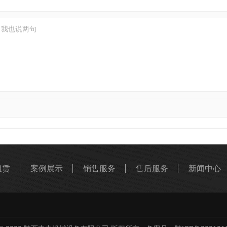
租赁
案例展示
销售服务
售后服务
新闻中心