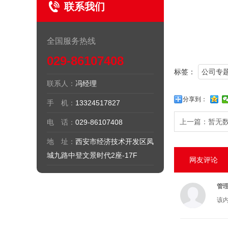
联系我们
全国服务热线
029-86107408
标签：
公司专
联系人：
冯经理
分享到：
手 机：
13324517827
上一篇：
暂无
电 话：
029-86107408
地 址：
西安市经济技术开发区凤
城九路中登文景时代2座-17F
网友评论
管
该