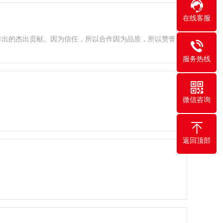
在线客服
面作出的杰出贡献。因为信任，所以合作因为品质，所以赞誉
服务热线
微信咨询
返回顶部