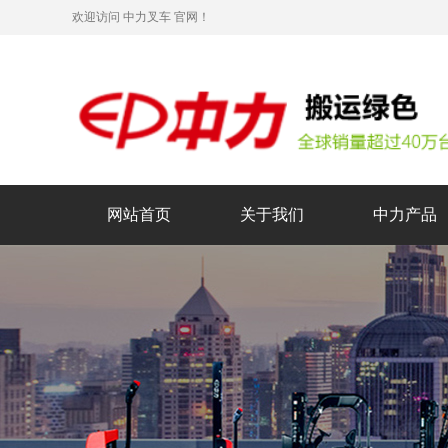
欢迎访问 中力叉车 官网！
网站首页
关于我们
中力产品