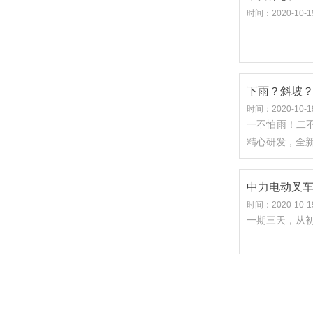
时间：2020-10-1
下雨？斜坡？
时间：2020-10-1
一不怕雨！二
精心研发，全
中力电动叉
时间：2020-10-1
一期三天，从