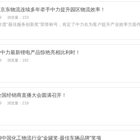
，京东物流连续多年牵手中力提升园区物流效率！
9
浏览量：153
1年度“最佳服务创新奖”荣誉称号，肯定了中力在为客户提升产业效率方
】中力最新锂电产品惊艳亮相比利时！
9
浏览量：182
年全国经销商直播大会圆满召开！
9
浏览量：218
19中国化工物流行业“金罐奖-最佳车辆品牌”奖项